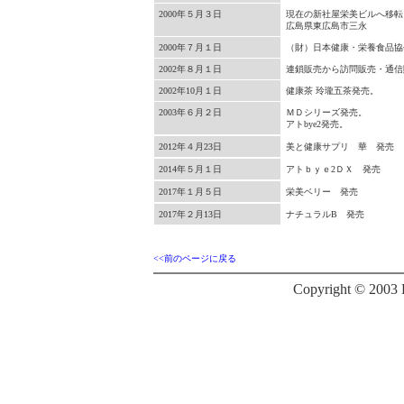
2000年５月３日
現在の新社屋栄美ビルへ移転
広島県東広島市三永
2000年７月１日
（財）日本健康・栄養食品協
2002年８月１日
連鎖販売から訪問販売・通信
2002年10月１日
健康茶 玲瓏五茶発売。
2003年６月２日
ＭＤシリーズ発売。
アトbye2発売。
2012年４月23日
美と健康サプリ 華 発売
2014年５月１日
アトｂｙｅ2ＤＸ 発売
2017年１月５日
栄美ベリー 発売
2017年２月13日
ナチュラルB 発売
<<前のページに戻る
Copyright © 2003 EI