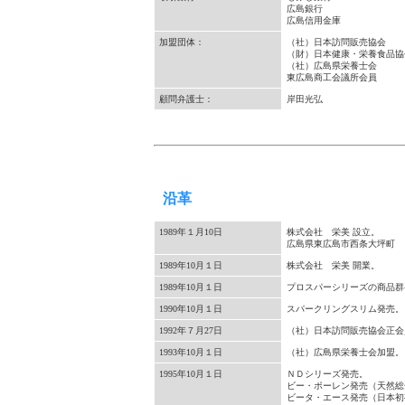
広島銀行
広島信用金庫
加盟団体：
（社）日本訪問販売協会
（財）日本健康・栄養食品協
（社）広島県栄養士会
東広島商工会議所会員
顧問弁護士：
岸田光弘
沿革
1989年１月10日
株式会社 栄美 設立。
広島県東広島市西条大坪町
1989年10月１日
株式会社 栄美 開業。
1989年10月１日
プロスパーシリーズの商品群
1990年10月１日
スパークリングスリム発売。
1992年７月27日
（社）日本訪問販売協会正会
1993年10月１日
（社）広島県栄養士会加盟。
1995年10月１日
ＮＤシリーズ発売。
ビー・ポーレン発売（天然総
ビータ・エース発売（日本初