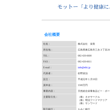
会社概要
社名：
株式会社 栄美
所在地：
広島県東広島市三永３丁目20-
TEL：
082-420-6600
FAX：
082-420-6611
E-mail：
info@eibi.jp
代表者：
杉野栄治
設立：
平成元年１月10日
資本金：
1500万円
事業内容：
天然総合栄養食品ビー・
主要取引先：
（株）ネオサークル
（株）明治フードマテリア
（株）サンワード
取引銀行：
もみじ銀行